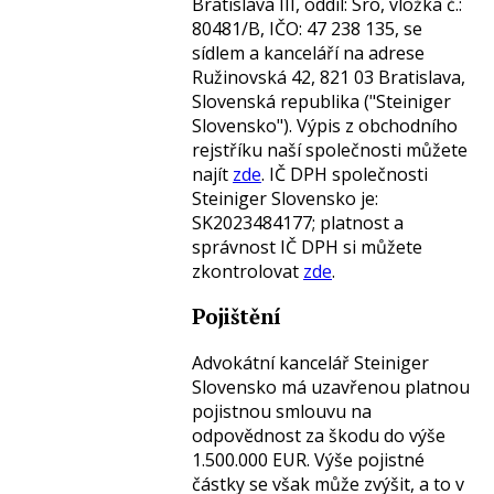
Bratislava III, oddíl: Sro, vložka č.:
80481/B, IČO: 47 238 135, se
sídlem a kanceláří na adrese
Ružinovská 42, 821 03 Bratislava,
Slovenská republika ("Steiniger
Slovensko"). Výpis z obchodního
rejstříku naší společnosti můžete
najít
zde
. IČ DPH společnosti
Steiniger Slovensko je:
SK2023484177; platnost a
správnost IČ DPH si můžete
zkontrolovat
zde
.
Pojištění
Advokátní kancelář Steiniger
Slovensko má uzavřenou platnou
pojistnou smlouvu na
odpovědnost za škodu do výše
1.500.000 EUR. Výše pojistné
částky se však může zvýšit, a to v