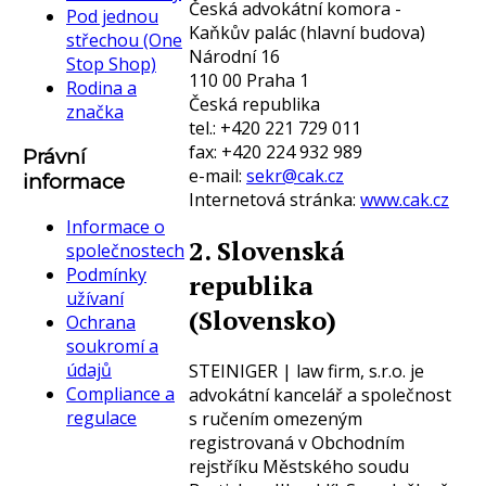
Česká advokátní komora -
Pod jednou
Kaňkův palác (hlavní budova)
střechou (One
Národní 16
Stop Shop)
110 00 Praha 1
Rodina a
Česká republika
značka
tel.: +420 221 729 011
fax: +420 224 932 989
Právní
e-mail:
sekr@cak.cz
informace
Internetová stránka:
www.cak.cz
Informace o
2. Slovenská
společnostech
Podmínky
republika
užívaní
(Slovensko)
Ochrana
soukromí a
údajů
STEINIGER | law firm, s.r.o. je
Compliance a
advokátní kancelář a společnost
regulace
s ručením omezeným
registrovaná v Obchodním
rejstříku Městského soudu