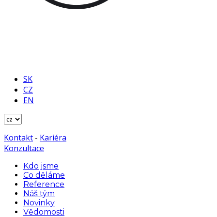
SK
CZ
EN
Kontakt
-
Kariéra
Konzultace
Kdo jsme
Co děláme
Reference
Náš tým
Novinky
Vědomosti