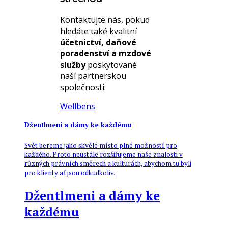
právo a e-
Commerce
Kontaktujte nás, pokud
Právo
hledáte také kvalitní
nemovitostí a
účetnictví, daňové
Developing
poradenství a mzdové
Ochrana
služby
poskytované
osobních
naší partnerskou
údajů, GDPR a
společností:
ochrana
soukromí
Wellbens
Džentlmeni a dámy ke každému
Svět bereme jako skvělé místo plné možností pro
každého. Proto neustále rozšiřujeme naše znalosti v
různých právních směrech a kulturách, abychom tu byli
pro klienty ať jsou odkudkoliv.
Džentlmeni a dámy ke
každému