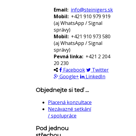
zdanění,
Email:
info@steinigers.sk
Daňové spory
Mobil:
+421 910 979 919
Daňové
(aj WhatsApp / Signal
trestní činy
správy)
Korporátní
Mobil:
+421 910 973 580
právo, Fúze /
(aj WhatsApp / Signal
Akvizice (M&A)
správy)
Finance,
Pevná linka:
+421 2 204
Investování,
20 230
Kapitálové
Facebook
Twitter
trhy
Google+
LinkedIn
AML,
Compliance
Objednejte si teď ...
Autorské
právo a
Placená konzultace
průmyslové
Nezávazné setkání
vlastnictví
/ spolupráce
Mezinárodní
obchod
Pod jednou
Spotřebitelské
střechou