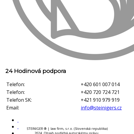
24 Hodinová podpora
Telefon:
+420 601 007 014
Telefon:
+420 720 724 721
Telefon SK:
+421 910 979 919
Email:
info@steinigers.cz
STEINIGER ® | law firm, s.r.o. (Slovenská republika)
2024. Obsah podléhá autorskému právu.