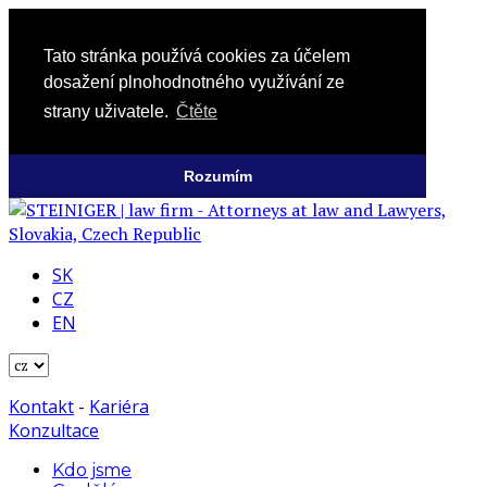
Tato stránka používá cookies za účelem
dosažení plnohodnotného využívání ze
strany uživatele.
Čtěte
Rozumím
SK
CZ
EN
Kontakt
-
Kariéra
Konzultace
Kdo jsme