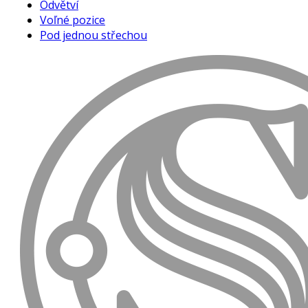
Odvětví
Voľné pozice
Pod jednou střechou