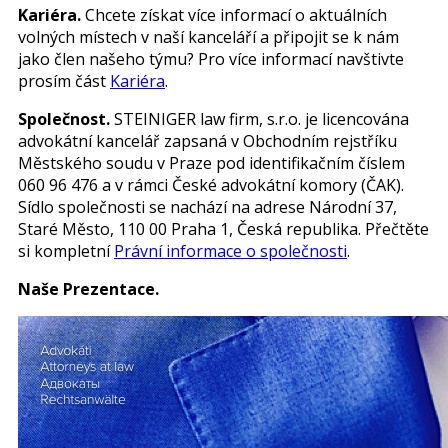
Kariéra.
Chcete získat více informací o aktuálních
volných místech v naší kanceláří a připojit se k nám
jako člen našeho týmu? Pro více informací navštivte
prosím část
Kariéra
.
Společnost.
STEINIGER law firm, s.r.o. je licencována
advokátní kancelář zapsaná v Obchodním rejstříku
Městského soudu v Praze pod identifikačním číslem
060 96 476 a v rámci České advokátní komory (ČAK).
Sídlo společnosti se nachází na adrese Národní 37,
Staré Město, 110 00 Praha 1, Česká republika. Přečtěte
si kompletní
Právní informace o společnosti
.
Naše Prezentace.