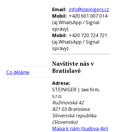
Email:
info@steinigers.cz
Mobil:
+420 601 007 014
(aj WhatsApp / Signal
správy)
Mobil:
+420 720 724 721
(aj WhatsApp / Signal
správy)
Navštivte nás v
Bratislavě
Co děláme
Adresa:
STEINIGER | law firm,
Blockchain,
s.r.o.
Kryptoměny a
Ružinovská 42
Umělá
821 03
Bratislava
inteligence
Slovenská republika
(AI)
(Slovensko)
Dane,
Mapa k nám (budova 4in)
Mezinárodní