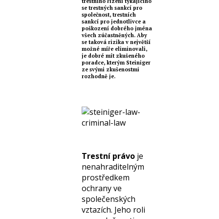
trestního řízení týkajícího
se trestných sankcí pro
společnost, trestních
sankcí pro jednotlivce a
poškození dobrého jména
všech zúčastněných. Aby
se taková rizika v největší
možné míře eliminovali,
je dobré mít zkušeného
poradce, kterým Steiniger
ze svými zkušenostmi
rozhodně je.
Trestní právo
je
nenahraditelným
prostředkem
ochrany ve
společenských
vztazích. Jeho roli