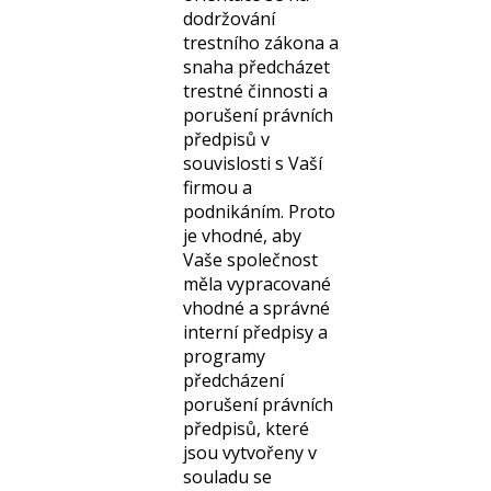
IT a
dodržování
komunikační
trestního zákona a
právo (ICT)
snaha předcházet
Blockchain,
trestné činnosti a
Kryptoměny a
porušení právních
Umělá
předpisů v
inteligence
souvislosti s Vaší
(AI)
firmou a
Compliance
podnikáním. Proto
Spotřebitelské
je vhodné, aby
právo a e-
Vaše společnost
Commerce
měla vypracované
Korporátní
vhodné a správné
právo, Fúze /
interní předpisy a
Akvizice (M&A)
programy
Právo
předcházení
nemovitostí a
porušení právních
Developing
předpisů, které
Dane,
jsou vytvořeny v
Mezinárodní
souladu se