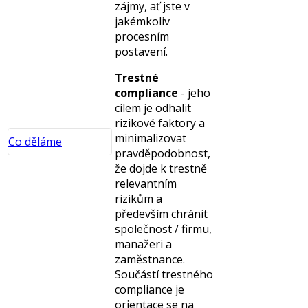
zájmy, ať jste v
jakémkoliv
procesním
postavení.
Trestné
compliance
- jeho
cílem je odhalit
rizikové faktory a
minimalizovat
Co děláme
pravděpodobnost,
že dojde k trestně
Autorské
relevantním
právo a
rizikům a
průmyslové
především chránit
vlastnictví
společnost / firmu,
Ochrana
manažeri a
osobních
zaměstnance.
údajů, GDPR a
Součástí trestného
ochrana
compliance je
soukromí
orientace se na