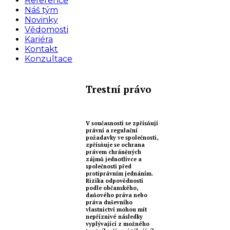
Reference
Náš tým
Novinky
Vědomosti
Kariéra
Kontakt
Konzultace
Trestní právo
V současnosti se zpřísňují
právní a regulační
požadavky ve společnosti,
zpřísňuje se ochrana
právem chráněných
zájmů jednotlivce a
společnosti před
protiprávním jednáním.
Rizika odpovědnosti
podle občanského,
daňového práva nebo
práva duševního
vlastnictví mohou mít
nepříznivé následky
vyplývající z možného