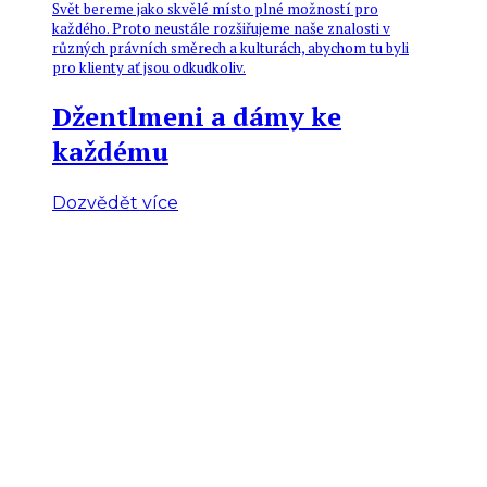
Svět bereme jako skvělé místo plné možností pro
každého. Proto neustále rozšiřujeme naše znalosti v
různých právních směrech a kulturách, abychom tu byli
pro klienty ať jsou odkudkoliv.
Džentlmeni a dámy ke
každému
Dozvědět více