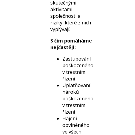
zdanění,
skutečnými
Daňové spory
aktivitami
Transferové
společnosti a
oceňování
riziky, které z nich
(Transfer
vyplývají.
pricing)
S čím pomáháme
Financování,
nejčastěji:
Investování,
Kapitálové
Zastupování
trhy
poškozeného
Mezinárodní
v trestním
obchod
řízení
Trestní právo
Uplatňování
nároků
poškozeného
v trestním
řízení
Hájení
obviněného
ve všech