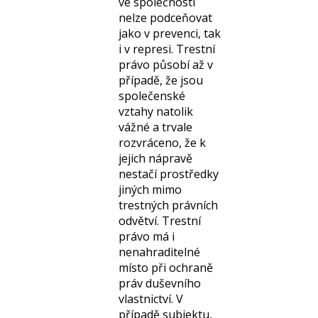
ve společnosti
nelze podceňovat
jako v prevenci, tak
i v represi. Trestní
právo působí až v
případě, že jsou
společenské
vztahy natolik
vážné a trvale
rozvráceno, že k
jejich nápravě
nestačí prostředky
jiných mimo
trestných právních
odvětví. Trestní
právo má i
nenahraditelné
místo při ochraně
práv duševního
vlastnictví. V
případě subjektu,