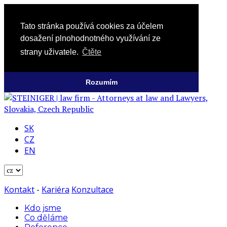
Tato stránka používá cookies za účelem
dosažení plnohodnotného využívání ze
strany uživatele.
Čtěte
Rozumím
SK
CZ
EN
Kontakt
-
Kariéra
Konzultace
Kdo jsme
Co děláme