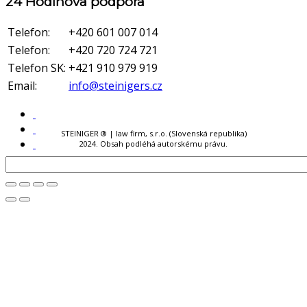
24 Hodinová podpora
Telefon:
+420 601 007 014
Telefon:
+420 720 724 721
Telefon SK:
+421 910 979 919
Email:
info@steinigers.cz
STEINIGER ® | law firm, s.r.o. (Slovenská republika)
2024. Obsah podléhá autorskému právu.